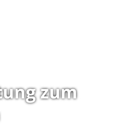
eitung zum
n