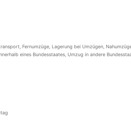
gtransport, Fernumzüge, Lagerung bei Umzügen, Nahumzüge
nerhalb eines Bundesstaates, Umzug in andere Bundessta
itag